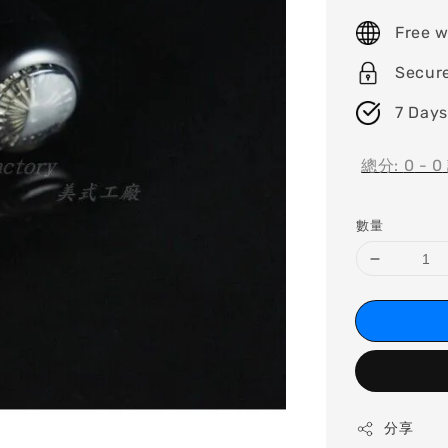
price
Free w
Secur
7 Days
總分:
0
-
0
數量
分享