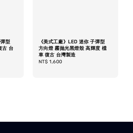
子彈型
《美式工廠》LED 迷你 子彈型
復古 台
方向燈 霧抛光黑燈殼 高輝度 檔
車 復古 台灣製造
Regular
NT$ 1,600
price