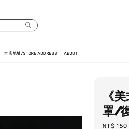
本店地址/STORE ADDRESS
ABOUT
《美
罩/
Regular
NT$ 150