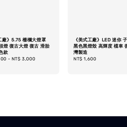
廠》5.75 柵欄大燈罩
《美式工廠》LED 迷你 
頭燈 復古大燈 復古 滑胎
黑色黑燈殼 高輝度 檔車 
色款
灣製造
r
300
-
NT$ 3,000
Regular
NT$ 1,600
price