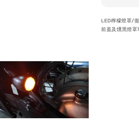
LED檸檬燈罩
前蓋及燻黑燈罩