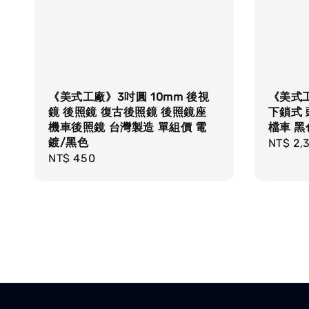
《美式工廠》3吋圓 10mm 後視
《美式工
鏡 後照鏡 復古後照鏡 後照鏡座
下鎖式 
機車後照鏡 台灣製造 單組價 電
檔車 黑
鍍/黑色
Regula
NT$ 2,
Regular
NT$ 450
price
price