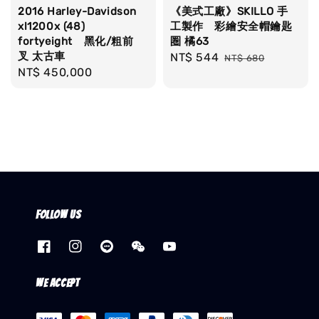
2016 Harley-Davidson
《美式工廠》SKILLO 手
xl1200x (48)
工製作 彩繪安全帽鑰匙
fortyeight 黑化/粗前
圏 橘63
叉 太古車
Sale
NT$ 544
Regular
NT$ 680
Regular
NT$ 450,000
price
price
price
Follow us
We accept