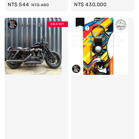
Sale
NT$ 544
Regular
Regular
NT$ 430,000
NT$ 680
price
price
price
優惠
SOLD OUT