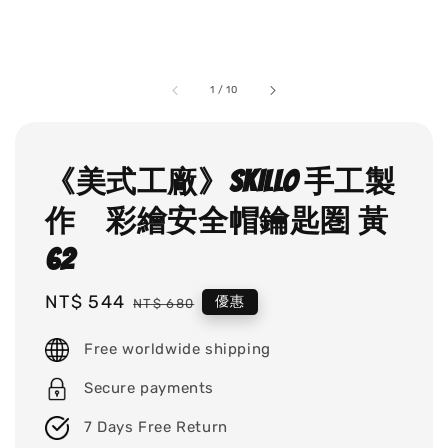
1
/
10
《美式工廠》SKILLO 手工製
作 彩繪安全帽鑰匙圏 黃
62
Sale
NT$ 544
Regular
優惠
NT$ 680
price
price
Free worldwide shipping
Secure payments
7 Days Free Return