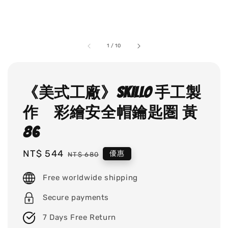
1
/
10
《美式工廠》SKILLO 手工製
作 彩繪安全帽鑰匙圏 黃
86
Sale
NT$ 544
Regular
優惠
NT$ 680
price
price
Free worldwide shipping
Secure payments
7 Days Free Return