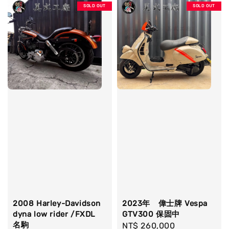
SOLD OUT
SOLD OUT
2008 Harley-Davidson
2023年 偉士牌 Vespa
dyna low rider /FXDL
GTV300 保固中
名駒
Regular
NT$ 260,000