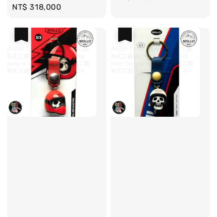
Regular
NT$ 318,000
price
price
優惠
優惠