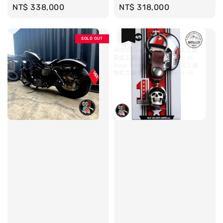
Regular
NT$ 338,000
Regular
NT$ 318,000
price
price
優惠
SOLD OUT