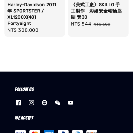
Harley-Davidson 2011
《美式工廠》SKILLO 手
年 SPORTSTER /
工製作 彩繪安全帽鑰匙
XL1200X(48)
圏 黃30
Fortyeight
Sale
NT$ 544
Regular
NT$ 680
Regular
NT$ 308,000
price
price
price
Follow us
We accept