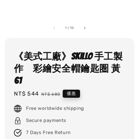
1
/
10
《美式工廠》SKILLO 手工製
作 彩繪安全帽鑰匙圏 黃
61
Sale
NT$ 544
Regular
優惠
NT$ 680
price
price
Free worldwide shipping
Secure payments
7 Days Free Return