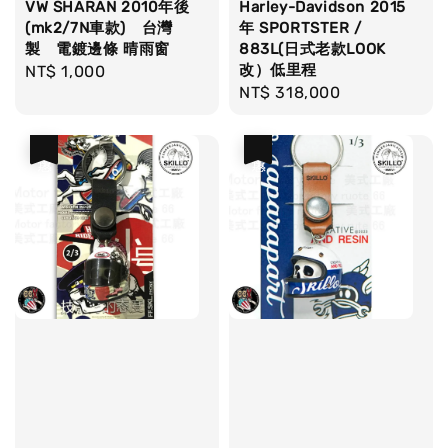
VW SHARAN 2010年後
Harley-Davidson 2015
(mk2/7N車款) 台灣
年 SPORTSTER /
製 電鍍邊條 晴雨窗
883L(日式老款LOOK
改）低里程
Regular
NT$ 1,000
Regular
NT$ 318,000
price
price
優惠
優惠