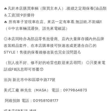
🔥凡於本店購買車輌（限買主本人）,後續之定期保養(油品類
＆工資)皆9折優待
🔥 所有車子皆現車在店、來店一定有車看,無話術,不欺瞞‼
（※中古車輛流通快、請先來電確認）
◎本店同時亦為部品零售批發商、店内大量庫存國内外品牌
改装精品套件、在本店購車後可快速改成更適合自己的
STYLE！售後的保養維修改装也完全没問題💪
（別人改不好、修不好的哈雷也歡迎來店尋問） ◎只要來電
話或FB訊息即可答覆😙
洽詢 新北市中和區環中路77號
美式工廠 林先生（MASA） 電話：0979864873
阿維技師 電話：00958108177
或本店FB私訊 連絡