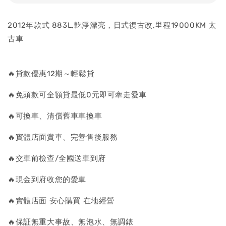
2012年款式 883L,亁淨漂亮，日式復古改,里程19000KM 太
古車
🔥貸款優惠12期～輕鬆貸
🔥免頭款可全額貸最低0元即可牽走愛車
🔥可換車、清償舊車車換車
🔥實體店面賞車、完善售後服務
🔥交車前檢查/全國送車到府
🔥現金到府收您的愛車
🔥實體店面 安心購買 在地經營
🔥保証無重大事故、無泡水、無調錶