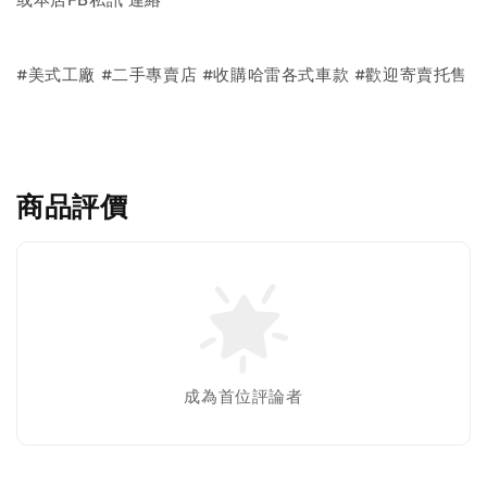
#美式工廠 #二手專賣店 #收購哈雷各式車款 #歡迎寄賣托售
商品評價
成為首位評論者