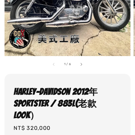
1
/
6
Harley-Davidson 2012年
SPORTSTER / 883L(老款
LOOK）
Regular
NT$ 320,000