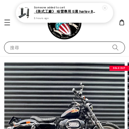
5 hours ago
搜尋
SOLD OUT